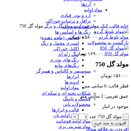
آردها
برای بزرگنمایی کلیک کنید
مواد اولیه
آرد و پودر قنادی
ترافل و تزئینات خوراکی
خانه
قالب کیک
مولد فوندانت
مولد گل و برگ
مولد گل 750
دسر و پودر ژله
رنگ ها و اسانس ها
مولد بلوط گردو
۱۵۸۰۰۰
تومان
اسانس (طعم دهنده)
بازگشت به محصولات
اسپری مخمل و رنگ
اکلیل خوراکی
مولد گل 850
۱۲۹۰۰۰
تومان
رنگ ژله ای
رنگ های پودری
مولد گل 750
رنگ‌های مایع
سوسیس و کالباس و همبرگر
۱۵۶۰۰۰
تومان
ابزارها
ادویه ها
قطر قالب: 6 سانتی متر
مواد اولیه
شکلات تخته ای و سکه ای
عمق تقریبی: 2 سانتی متر
فیلینگ و تاپینگ
محصولات نانی
موجود در انبار
قالب و ابزارها
مواد اولیه نان
مولد گل 750 عدد
مواد اولیه فوندانت
افزودن به سبد خرید
مواد شیرینی پزی
افزودن به علاقه مندی