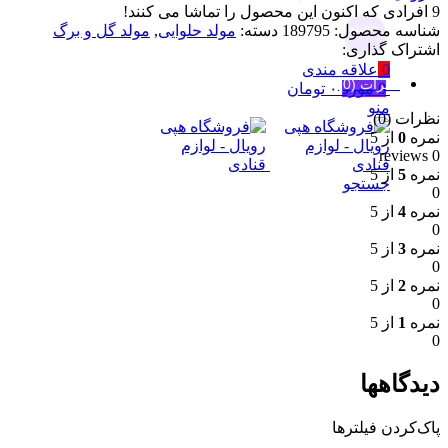
9
افرادی که اکنون این محصول را تماشا می کنند!
جستجو
شناسه محصول:
189795
دسته:
مولد حلوایی
,
مولد گل و برگ
اشتراک گذاری:
0
علاقه مندی
نظرات (0)
0
مورد
۰
تومان
منو
نظرات (0)
نمره
0
از 5
0 reviews
نمره
5
از 5
جستجو
0
نمره
4
از 5
0
نمره
3
از 5
0
نمره
2
از 5
0
نمره
1
از 5
0
دیدگاهها
پاک‌کردن فیلترها