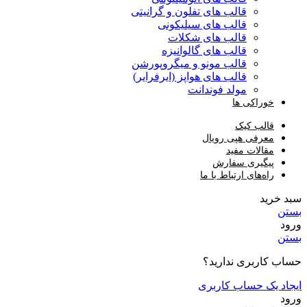
قالب های تفلون و گرانیتی
قالب های سیلیکونی
قالب های شکلات
قالب های گالوانیزه
قالب مونو و میگروپورشن
قالب های هواپز (ایرفرایر)
مولد فوندانت
خوراکی ها
قالب کیک
معرفی هپی رویال
مقالات مفید
پیگیری سفارش
راه‌های ارتباط با ما
سبد خرید
بستن
ورود
بستن
حساب کاربری ندارید؟
ایجاد یک حساب کاربری
ورود