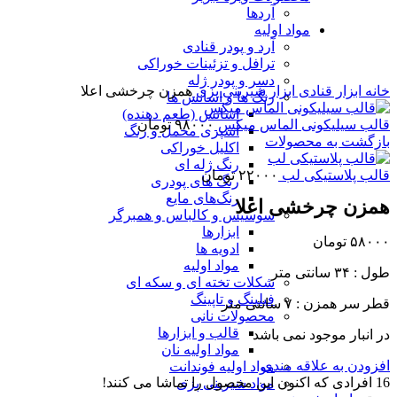
آردها
مواد اولیه
برای بزرگنمایی کلیک کنید
آرد و پودر قنادی
ترافل و تزئینات خوراکی
دسر و پودر ژله
خانه
ابزار قنادی
ابزار شیرینی پزی
همزن چرخشی اعلا
رنگ ها و اسانس ها
اسانس (طعم دهنده)
قالب سیلیکونی الماس میکس
۹۸۰۰۰
تومان
اسپری مخمل و رنگ
بازگشت به محصولات
اکلیل خوراکی
رنگ ژله ای
قالب پلاستیکی لب
۲۲۰۰۰
تومان
رنگ های پودری
رنگ‌های مایع
همزن چرخشی اعلا
سوسیس و کالباس و همبرگر
ابزارها
۵۸۰۰۰
تومان
ادویه ها
مواد اولیه
طول : ۳۴ سانتی متر
شکلات تخته ای و سکه ای
فیلینگ و تاپینگ
قطر سر همزن : ۷ سانتی متر
محصولات نانی
قالب و ابزارها
در انبار موجود نمی باشد
مواد اولیه نان
افزودن به علاقه مندی
مواد اولیه فوندانت
16
افرادی که اکنون این محصول را تماشا می کنند!
مواد شیرینی پزی