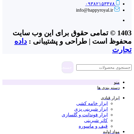
۰۹۳۸۲۱۵۳۴۷۸
info@happyroyal.ir
1403 © تمامی حقوق برای این وب سایت
محفوظ است | طراحی و پشتیبانی :
داده
تجارت
جستجو
منو
دسته بندی ها
ابزار قنادی
ابزار خامه کشی
ابزار شیرینی پزی
ابزار فوندانت و گلسازی
کاتر شیرینی
قیف و ماسوره
مواد اولیه