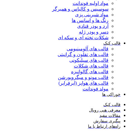
مواد اولیه فوندانت
سوسیس و کالباس و همبرگر
مواد شیرینی پزی
رنگ ها و اسانس ها
آرد و پودر قنادی
دسر و پودر ژله
شکلات تخته ای و سکه ای
قالب کیک
قالب های آلومینیومی
قالب های تفلون و گرانیتی
قالب های سیلیکونی
قالب های شکلات
قالب های گالوانیزه
قالب مونو و میگروپورشن
قالب های هواپز (ایرفرایر)
مولد فوندانت
خوراکی ها
قالب کیک
معرفی هپی رویال
مقالات مفید
پیگیری سفارش
راه‌های ارتباط با ما