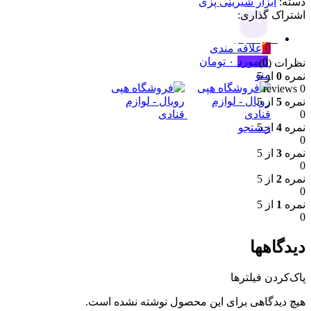
دسته:
ابزار شیرینی پزی
اشتراک گذاری:
جستجو
نظرات (0)
0
علاقه مندی
0
مورد
۰
تومان
نظرات (0)
منو
نمره
0
از 5
0 reviews
نمره
5
از 5
0
جستجو
نمره
4
از 5
0
نمره
3
از 5
0
نمره
2
از 5
0
نمره
1
از 5
0
دیدگاهها
پاک‌کردن فیلترها
هیچ دیدگاهی برای این محصول نوشته نشده است.