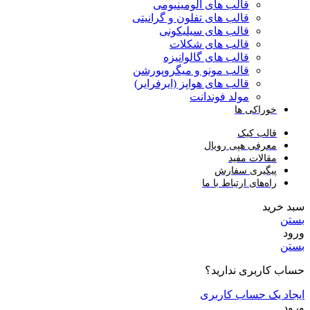
قالب های آلومینیومی
قالب های تفلون و گرانیتی
قالب های سیلیکونی
قالب های شکلات
قالب های گالوانیزه
قالب مونو و میگروپورشن
قالب های هواپز (ایرفرایر)
مولد فوندانت
خوراکی ها
قالب کیک
معرفی هپی رویال
مقالات مفید
پیگیری سفارش
راه‌های ارتباط با ما
سبد خرید
بستن
ورود
بستن
حساب کاربری ندارید؟
ایجاد یک حساب کاربری
ورود