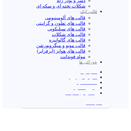
دسر و پودر ژله
شکلات تخته ای و سکه ای
قالب کیک
قالب های آلومینیومی
قالب های تفلون و گرانیتی
قالب های سیلیکونی
قالب های شکلات
قالب های گالوانیزه
قالب مونو و میگروپورشن
قالب های هواپز (ایرفرایر)
مولد فوندانت
خوراکی ها
قالب کیک
معرفی هپی رویال
مقالات مفید
پیگیری سفارش
راه‌های ارتباط با ما
ورود / ثبت نام