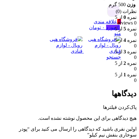
وزن
500 گرم
جستجو
نظرات (0)
نمره
0
از 5
0
علاقه مندی
0 reviews
0
مورد
۰
تومان
نمره
5
از 5
منو
0
نمره
4
از 5
0
نمره
3
از 5
جستجو
0
نمره
2
از 5
0
نمره
1
از 5
0
دیدگاهها
پاک‌کردن فیلترها
هیچ دیدگاهی برای این محصول نوشته نشده است.
اولین نفری باشید که دیدگاهی را ارسال می کنید برای “پودر
سوخاری بنفش نیم کیلو”