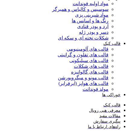
مواد اولیه فوندانت
سوسیس و کالباس و همبرگر
مواد شیرینی پزی
رنگ ها و اسانس ها
آرد و پودر قنادی
دسر و پودر ژله
شکلات تخته ای و سکه ای
قالب کیک
قالب های آلومینیومی
قالب های تفلون و گرانیتی
قالب های سیلیکونی
قالب های شکلات
قالب های گالوانیزه
قالب مونو و میگروپورشن
قالب های هواپز (ایرفرایر)
مولد فوندانت
خوراکی ها
قالب کیک
معرفی هپی رویال
مقالات مفید
پیگیری سفارش
راه‌های ارتباط با ما