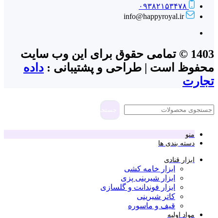
۰۹۳۸۲۱۵۳۴۷۸
info@happyroyal.ir
1403 © تمامی حقوق برای این وب سایت
محفوظ است | طراحی و پشتیبانی :
داده
تجارت
جستجو
منو
دسته بندی ها
ابزار قنادی
ابزار خامه کشی
ابزار شیرینی پزی
ابزار فوندانت و گلسازی
کاتر شیرینی
قیف و ماسوره
مواد اولیه