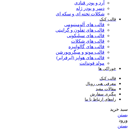
آرد و پودر قنادی
دسر و پودر ژله
شکلات تخته ای و سکه ای
قالب کیک
قالب های آلومینیومی
قالب های تفلون و گرانیتی
قالب های سیلیکونی
قالب های شکلات
قالب های گالوانیزه
قالب مونو و میگروپورشن
قالب های هواپز (ایرفرایر)
مولد فوندانت
خوراکی ها
قالب کیک
معرفی هپی رویال
مقالات مفید
پیگیری سفارش
راه‌های ارتباط با ما
سبد خرید
بستن
ورود
بستن