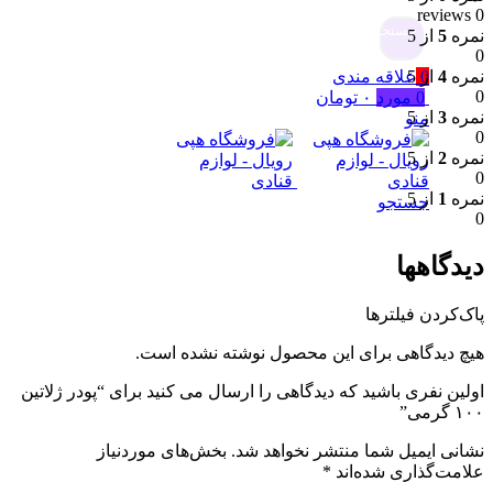
0 reviews
جستجو
نمره
5
از 5
0
0
علاقه مندی
نمره
4
از 5
0
0
مورد
۰
تومان
نمره
3
از 5
منو
0
نمره
2
از 5
0
نمره
1
از 5
جستجو
0
دیدگاهها
پاک‌کردن فیلترها
هیچ دیدگاهی برای این محصول نوشته نشده است.
اولین نفری باشید که دیدگاهی را ارسال می کنید برای “پودر ژلاتین
۱۰۰ گرمی”
نشانی ایمیل شما منتشر نخواهد شد.
بخش‌های موردنیاز
علامت‌گذاری شده‌اند
*