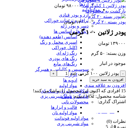
آردها
پودر ژلاتین 1 کیلوگرمی
۹۸۰۰۰۰
تومان
مواد اولیه
بازگشت به محصولات
آرد و پودر قنادی
ترافل و تزئینات خوراکی
پودر پسته ۲۰ گرم
۱۲۰۰۰۰
تومان
دسر و پودر ژله
پودر ژلاتین ۱۰۰ گرمی
رنگ ها و اسانس ها
اسانس (طعم دهنده)
اسپری مخمل و رنگ
۱۳۹۰۰۰
تومان
اکلیل خوراکی
رنگ ژله ای
وزن بسته: ۵۰ گرم
رنگ های پودری
موجود در انبار
رنگ‌های مایع
سوسیس و کالباس و همبرگر
پودر ژلاتین ۱۰۰ گرمی عدد
ابزارها
افزودن به سبد خرید
ادویه ها
افزودن به علاقه مندی
مواد اولیه
15
افرادی که اکنون این محصول را تماشا می کنند!
شکلات تخته ای و سکه ای
شناسه محصول:
1452
دسته:
مواد شیرینی پزی
فیلینگ و تاپینگ
اشتراک گذاری:
محصولات نانی
قالب و ابزارها
نظرات (0)
مواد اولیه نان
مواد اولیه فوندانت
نظرات (0)
مواد شیرینی پزی
نمره
0
از 5