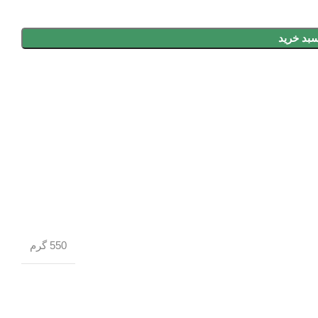
سبد خرید
550 گرم