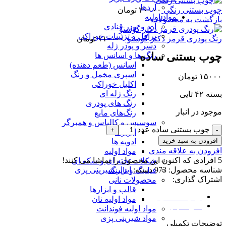
آردها
چوب بستنی رنگی
۲۰۰۰۰
تومان
مواد اولیه
بازگشت به محصولات
آرد و پودر قنادی
ترافل و تزئینات خوراکی
رنگ پودری قرمز دکتر گوستو
۱۱۰۰۰۰
تومان
دسر و پودر ژله
چوب بستنی ساده
رنگ ها و اسانس ها
اسانس (طعم دهنده)
اسپری مخمل و رنگ
۱۵۰۰۰
تومان
اکلیل خوراکی
رنگ ژله ای
بسته ۴۲ تایی
رنگ های پودری
موجود در انبار
رنگ‌های مایع
سوسیس و کالباس و همبرگر
چوب بستنی ساده عدد
ابزارها
افزودن به سبد خرید
ادویه ها
افزودن به علاقه مندی
مواد اولیه
5
افرادی که اکنون این محصول را تماشا می کنند!
شکلات تخته ای و سکه ای
شناسه محصول:
973
دسته:
ابزار شیرینی پزی
فیلینگ و تاپینگ
اشتراک گذاری:
محصولات نانی
قالب و ابزارها
توضیحات تکمیلی
مواد اولیه نان
نظرات (0)
مواد اولیه فوندانت
مواد شیرینی پزی
توضیحات تکمیلی