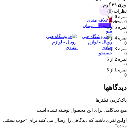
وزن
65 گرم
جستجو
نظرات (0)
نمره
0
از 5
0
علاقه مندی
0 reviews
0
مورد
۰
تومان
نمره
5
از 5
منو
0
نمره
4
از 5
0
نمره
3
از 5
جستجو
0
نمره
2
از 5
0
نمره
1
از 5
0
دیدگاهها
پاک‌کردن فیلترها
هیچ دیدگاهی برای این محصول نوشته نشده است.
اولین نفری باشید که دیدگاهی را ارسال می کنید برای “چوب بستنی
ساده”