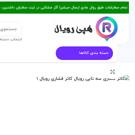
تمام سفارشات طبق روال عادی ارسال میشن! اگر مشکلی در ثبت سفارش داشتین، میتونین با ۰۹۳۸۲۱۵۳۴۷۸ از طریق روبیکا یا تماس د
انتخاب دسته 
دسته بندی کالاها
قالب کیک
معرفی هپی رویال
م
برای بزرگنمایی کلیک کنید