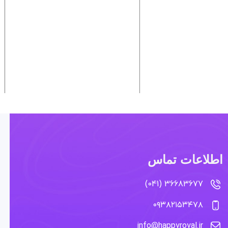
اطلاعات تماس
36683677 (041)
۰۹۳۸۲۱۵۳۴۷۸
info@happyroyal.ir