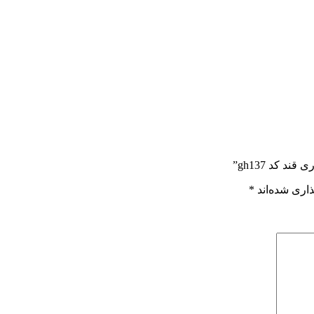
 کد gh137”
اری شده‌اند
*