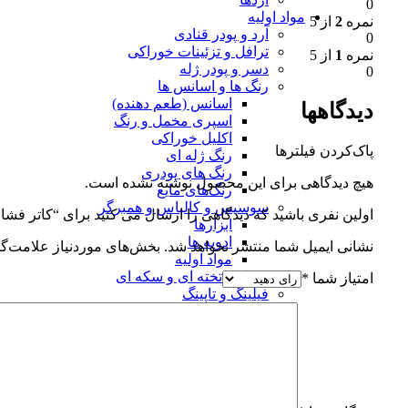
0
مواد اولیه
نمره
2
از 5
آرد و پودر قنادی
0
ترافل و تزئینات خوراکی
نمره
1
از 5
دسر و پودر ژله
0
رنگ ها و اسانس ها
اسانس (طعم دهنده)
دیدگاهها
اسپری مخمل و رنگ
اکلیل خوراکی
پاک‌کردن فیلترها
رنگ ژله ای
رنگ های پودری
هیچ دیدگاهی برای این محصول نوشته نشده است.
رنگ‌های مایع
سوسیس و کالباس و همبرگر
اولین نفری باشید که دیدگاهی را ارسال می کنید برای “کاتر فشاری قند
ابزارها
ادویه ها
نشانی ایمیل شما منتشر نخواهد شد.
بخش‌های موردنیاز علامت‌گذ
مواد اولیه
شکلات تخته ای و سکه ای
امتیاز شما
*
فیلینگ و تاپینگ
محصولات نانی
قالب و ابزارها
مواد اولیه نان
مواد اولیه فوندانت
مواد شیرینی پزی