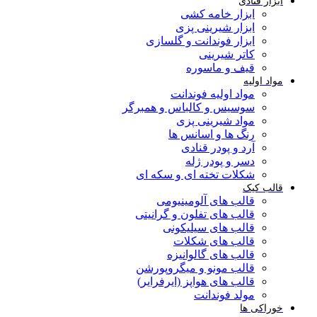
ابزار قنادی
ابزار خامه کشی
ابزار شیرینی پزی
ابزار فوندانت و گلسازی
کاتر شیرینی
قیف و ماسوره
مواد اولیه
مواد اولیه فوندانت
سوسیس و کالباس و همبرگر
مواد شیرینی پزی
رنگ ها و اسانس ها
آرد و پودر قنادی
دسر و پودر ژله
شکلات تخته ای و سکه ای
قالب کیک
قالب های آلومینیومی
قالب های تفلون و گرانیتی
قالب های سیلیکونی
قالب های شکلات
قالب های گالوانیزه
قالب مونو و میگروپورشن
قالب های هواپز (ایرفرایر)
مولد فوندانت
خوراکی ها