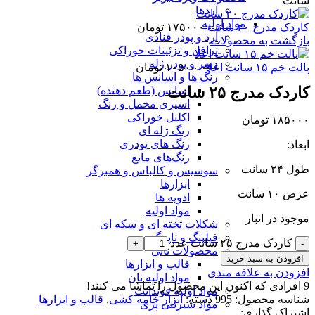
سانت
آردها
مواد اولیه
کاردک مدرج ۲۰ سانت
۱۷۵۰۰۰
تومان
آرد و پودر قنادی
بازگشت به محصولات
ترافل و تزئینات خوراکی
دسر و پودر ژله
پالت خم ۱۵ سانت اعلا
۱۰۵۰۰۰
تومان
رنگ ها و اسانس ها
کاردک مدرج ۲۵ سانت
اسانس (طعم دهنده)
اسپری مخمل و رنگ
اکلیل خوراکی
۱۸۵۰۰۰
تومان
رنگ ژله ای
رنگ های پودری
ابعاد:
رنگ‌های مایع
طول ۲۴ سانت
سوسیس و کالباس و همبرگر
ابزارها
عرض ۱۰ سانت
ادویه ها
مواد اولیه
موجود در انبار
شکلات تخته ای و سکه ای
فیلینگ و تاپینگ
کاردک مدرج ۲۵ سانت عدد
محصولات نانی
افزودن به سبد خرید
قالب و ابزارها
افزودن به علاقه مندی
مواد اولیه نان
9
افرادی که اکنون این محصول را تماشا می کنند!
مواد اولیه فوندانت
شناسه محصول:
995
دسته:
ابزار خامه کشی
,
قالب و ابزارها
مواد شیرینی پزی
اشتراک گذاری: