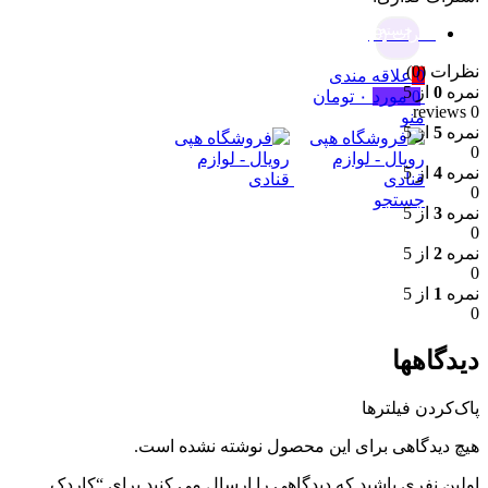
جستجو
نظرات (0)
نظرات (0)
0
علاقه مندی
نمره
0
از 5
0
مورد
۰
تومان
0 reviews
منو
نمره
5
از 5
0
نمره
4
از 5
0
جستجو
نمره
3
از 5
0
نمره
2
از 5
0
نمره
1
از 5
0
دیدگاهها
پاک‌کردن فیلترها
هیچ دیدگاهی برای این محصول نوشته نشده است.
اولین نفری باشید که دیدگاهی را ارسال می کنید برای “کاردک