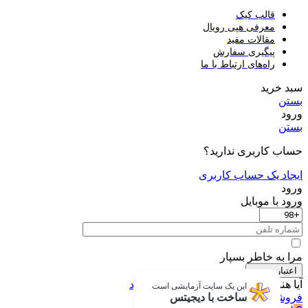
قالب کیک
معرفی هپی رویال
مقالات مفید
پیگیری سفارش
راه‌های ارتباط با ما
سبد خرید
بستن
ورود
بستن
حساب کاربری ندارید؟
ایجاد یک حساب کاربری
ورود
ورود با موبایل
مرا به خاطر بسپار
اعتبار سنجی
آیا هنوز عضو نشده؟
اکنون ثبت نام کنید
این یک سایت آزمایشی است
فروشگاه
ساخت با دیجیتس