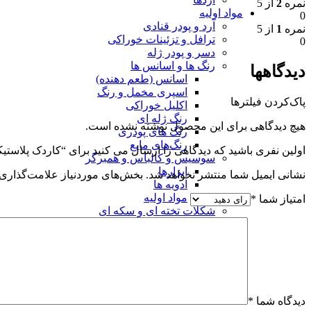
نمره
2
از 5
مواد اولیه
0
آرد و پودر قنادی
نمره
1
از 5
ترافل و تزئینات خوراکی
0
دسر و پودر ژله
رنگ ها و اسانس ها
دیدگاهها
اسانس (طعم دهنده)
اسپری مخمل و رنگ
پاک‌کردن فیلترها
اکلیل خوراکی
رنگ ژله ای
هیچ دیدگاهی برای این محصول نوشته نشده است.
رنگ های پودری
رنگ‌های مایع
اولین نفری باشید که دیدگاهی را ارسال می کنید برای “کاردک پلاستیکی ۲۰ سا
سوسیس و کالباس و همبرگر
ابزارها
نشانی ایمیل شما منتشر نخواهد شد.
بخش‌های موردنیاز علامت‌گذاری 
ادویه ها
مواد اولیه
امتیاز شما
*
شکلات تخته ای و سکه ای
فیلینگ و تاپینگ
محصولات نانی
قالب و ابزارها
مواد اولیه نان
مواد اولیه فوندانت
مواد شیرینی پزی
دیدگاه شما
*