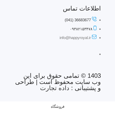
اطلاعات تماس
36683677 (041)
۰۹۳۸۲۱۵۳۴۷۸
info@happyroyal.ir
1403 © تمامی حقوق برای این
وب سایت محفوظ است | طراحی
و پشتیبانی :
داده تجارت
فروشگاه