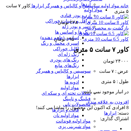
برای بزرگنمایی کلیک کنید
آردها
خانه
مواد اولیه
سوسیس و کالباس و همبرگر
ابزارها
کاور ۷ سانت
مواد اولیه
۵ متری
آرد و پودر قنادی
ترافل و تزئینات خوراکی
کاور 8 سانت 10 متری
۲۲۸۰۰۰
تومان
دسر و پودر ژله
بازگشت به محصولات
رنگ ها و اسانس ها
اسانس (طعم دهنده)
کاور 6.5 سانت 10 متری
۱۹۵۰۰۰
تومان
اسپری مخمل و رنگ
کاور ۷ سانت ۵ متری
اکلیل خوراکی
رنگ ژله ای
رنگ های پودری
۲۴۰۰۰
تومان
رنگ‌های مایع
سوسیس و کالباس و همبرگر
عرض : ۷ سانت
ابزارها
طول : ۵ متری
ادویه ها
مواد اولیه
در انبار موجود نمی باشد
شکلات تخته ای و سکه ای
فیلینگ و تاپینگ
افزودن به علاقه مندی
محصولات نانی
8
افرادی که اکنون این محصول را تماشا می کنند!
قالب و ابزارها
دسته:
ابزارها
مواد اولیه نان
اشتراک گذاری:
مواد اولیه فوندانت
مواد شیرینی پزی
نظرات (0)