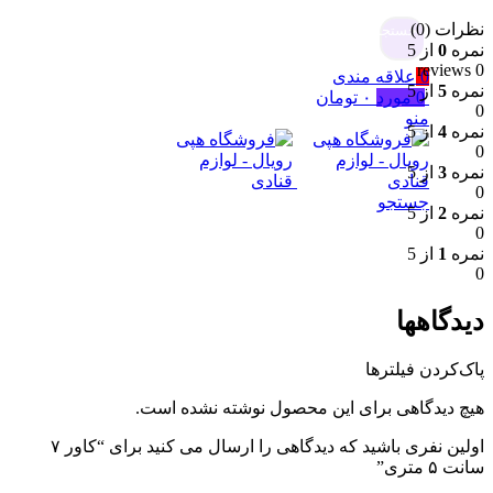
نظرات (0)
جستجو
نمره
0
از 5
0 reviews
0
علاقه مندی
نمره
5
از 5
0
مورد
۰
تومان
0
منو
نمره
4
از 5
0
نمره
3
از 5
0
جستجو
نمره
2
از 5
0
نمره
1
از 5
0
دیدگاهها
پاک‌کردن فیلترها
هیچ دیدگاهی برای این محصول نوشته نشده است.
اولین نفری باشید که دیدگاهی را ارسال می کنید برای “کاور ۷
سانت ۵ متری”