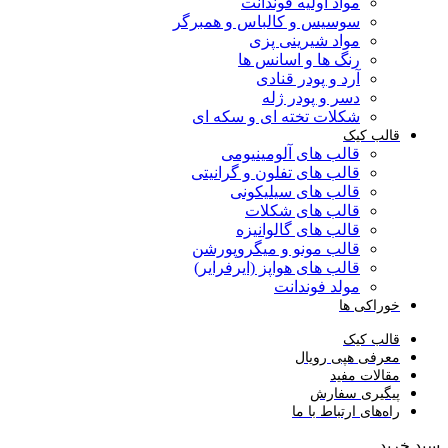
مواد اولیه فوندانت
سوسیس و کالباس و همبرگر
مواد شیرینی پزی
رنگ ها و اسانس ها
آرد و پودر قنادی
دسر و پودر ژله
شکلات تخته ای و سکه ای
قالب کیک
قالب های آلومینیومی
قالب های تفلون و گرانیتی
قالب های سیلیکونی
قالب های شکلات
قالب های گالوانیزه
قالب مونو و میگروپورشن
قالب های هواپز (ایرفرایر)
مولد فوندانت
خوراکی ها
قالب کیک
معرفی هپی رویال
مقالات مفید
پیگیری سفارش
راه‌های ارتباط با ما
سبد خرید