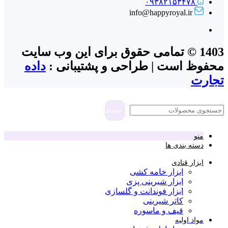
۰۹۳۸۲۱۵۳۴۷۸
info@happyroyal.ir
1403 © تمامی حقوق برای این وب سایت
محفوظ است | طراحی و پشتیبانی :
داده
تجارت
جستجو
منو
دسته بندی ها
ابزار قنادی
ابزار خامه کشی
ابزار شیرینی پزی
ابزار فوندانت و گلسازی
کاتر شیرینی
قیف و ماسوره
مواد اولیه