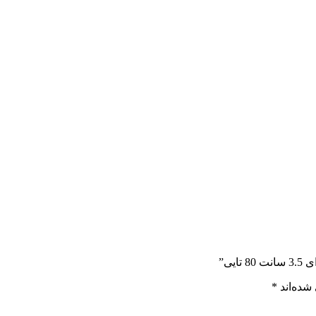
یی”
شده‌اند
*