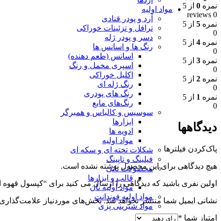
نمره
0
از 5
مواد اولیه
0 reviews
آرد و پودر قنادی
نمره
5
از 5
ترافل و تزئینات خوراکی
0
دسر و پودر ژله
نمره
4
از 5
رنگ ها و اسانس ها
0
اسانس (طعم دهنده)
نمره
3
از 5
اسپری مخمل و رنگ
0
اکلیل خوراکی
نمره
2
از 5
رنگ ژله ای
0
رنگ های پودری
نمره
1
از 5
رنگ‌های مایع
0
سوسیس و کالباس و همبرگر
ابزارها
دیدگاهها
ادویه ها
مواد اولیه
پاک‌کردن فیلترها
شکلات تخته ای و سکه ای
فیلینگ و تاپینگ
هیچ دیدگاهی برای این محصول نوشته نشده است.
محصولات نانی
قالب و ابزارها
اولین نفری باشید که دیدگاهی را ارسال می کنید برای “کپسول قهوه ای 3.5 سانت 80 تا
مواد اولیه نان
مواد اولیه فوندانت
نشانی ایمیل شما منتشر نخواهد شد.
بخش‌های موردنیاز علامت‌گذاری 
مواد شیرینی پزی
امتیاز شما
*