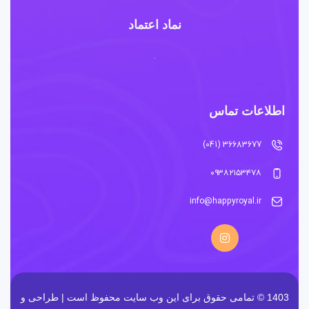
نماد اعتماد
اطلاعات تماس
36683677 (041)
۰۹۳۸۲۱۵۳۴۷۸
info@happyroyal.ir
1403 © تمامی حقوق برای این وب سایت محفوظ است | طراحی و