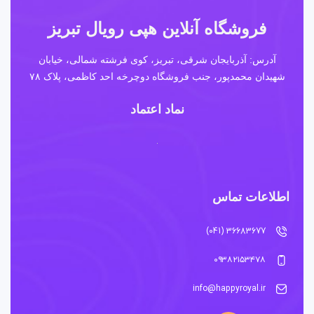
فروشگاه آنلاین هپی رویال تبریز
آدرس: آذربایجان شرقی، تبریز، کوی فرشته شمالی، خیابان
شهیدان محمدپور، جنب فروشگاه دوچرخه احد کاظمی، پلاک ۷۸
نماد اعتماد
اطلاعات تماس
36683677 (041)
۰۹۳۸۲۱۵۳۴۷۸
info@happyroyal.ir