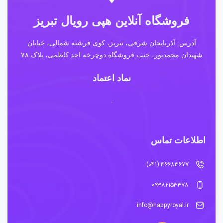
فروشگاه آنلاین هپی رویال تبریز
آدرس: آذربایجان شرقی، تبریز، کوی فرشته شمالی، خیابان
شهیدان محمدپور، جنب فروشگاه دوچرخه احد کاظمی، پلاک ۷۸
نماد اعتماد
اطلاعات تماس
36683677 (041)
۰۹۳۸۲۱۵۳۴۷۸
info@happyroyal.ir