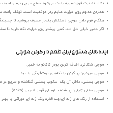
نشاسته ذرت فوق‌تسویه
باعث می‌شود سطح موچی نرم و لطیف بما
هم‌زدن مداوم روی حرارت ملایم رمز موفقیت است. توقف باعث س
هنگام فرم دادن موچی دستکش یک‌بار مصرف بپوشید تا چسبندگی 
اگر خمیر خیلی شل شد، کمی بیشتر روی حرارت نگه دارید تا سفت
ایده های متنوع برای طعم دار کردن موچی
موچی شکلاتی:
اضافه کردن پودر کاکائو به خمیر.
موچی میوه‌ای:
پر کردن با تکه‌های توت‌فرنگی یا انبه.
موچی بستنی:
داخل آن یک اسکوپ بستنی گذاشته و سریع در فریز
موچی سنتی ژاپنی:
پر شده با لوبیای قرمز شیرین (anko).
استفاده از رنگ های ژله ای:
چند قطره
رنگ ژله ای خوراکی
یا پودر 