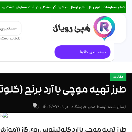
تمام سفارشات طبق روال عادی ارسال میشن! اگر مشکلی در ثبت سفارش داشتین، میتونین با ۰۹۳۸۲۱۵۳۴۷۸ از طریق روبیکا یا تماس د
انتخاب دسته 
قالب کیک
معرفی هپی رویال
م
دسته بندی کالاها
مقالات
طرز تهیه موچی با آرد برنج (گلو
0
در 1404/07/09
ارسال شده توسط
مدیر فروشگاه
طرز تهیه موچی با آرد گلوتینوس روی گاز (آموزش